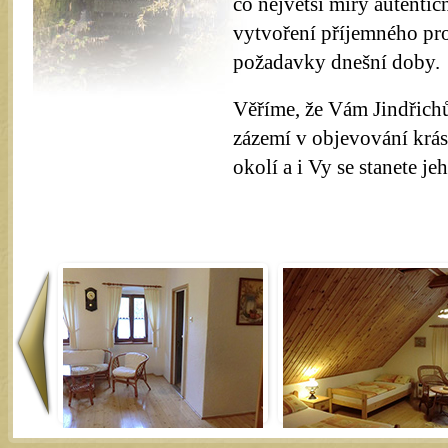
co největší míry autenti
vytvoření příjemného pro
požadavky dnešní doby.
Věříme, že Vám Jindřich
zázemí v objevování krá
okolí a i Vy se stanete j