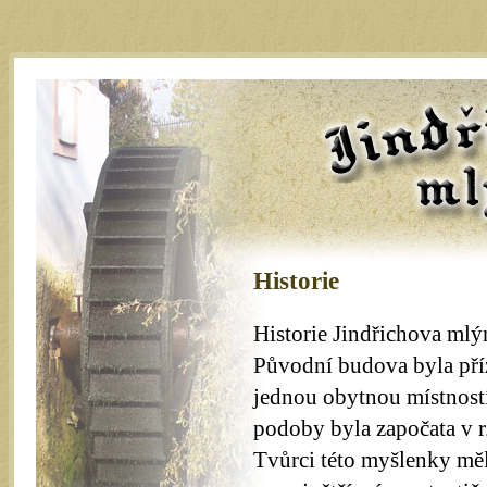
Jindřichův m
Historie
Historie Jindřichova mlýn
Původní budova byla pří
jednou obytnou místnost
podoby byla započata v r
Tvůrci této myšlenky mě